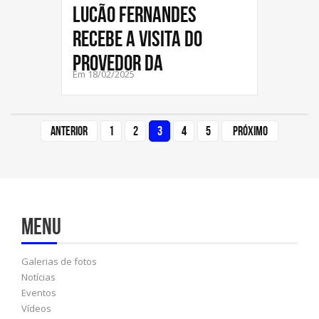
Lucão Fernandes
recebe a visita do
provedor da
Em 18/02/2025
Anterior
1
2
3
4
5
Próximo
Menu
Galerias de fotos
Notícias
Eventos
Vídeos