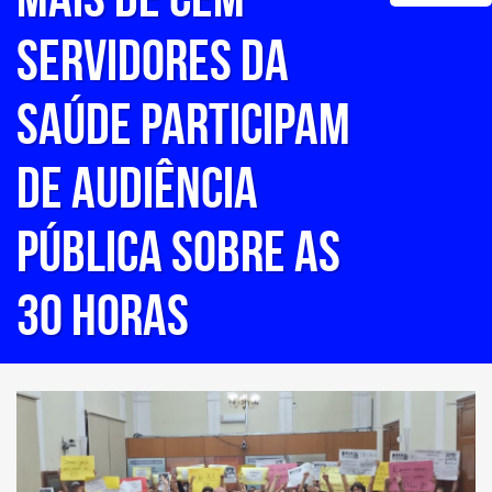
servidores da
saúde participam
de Audiência
Pública sobre as
30 horas