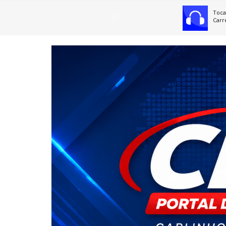
Toca
Carr