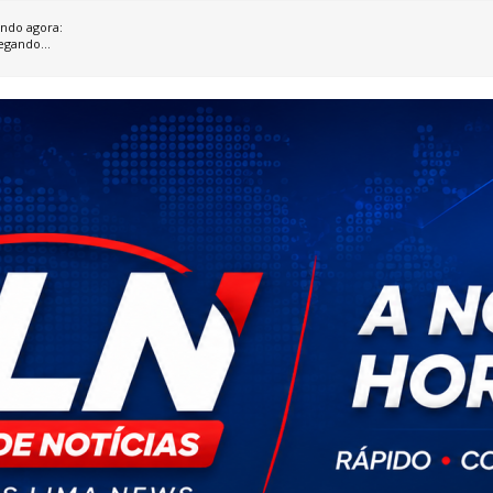
ndo agora:
egando...