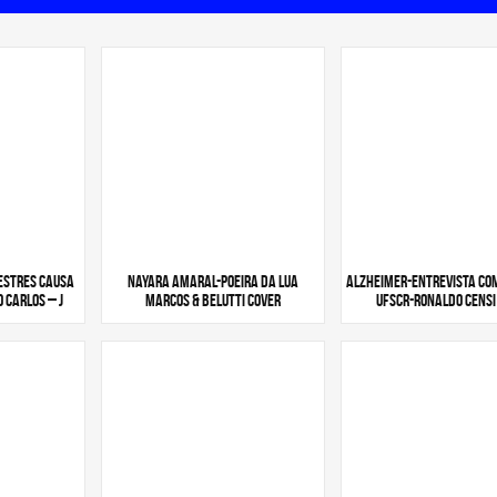
destres causa
Nayara Amaral-Poeira Da Lua
Alzheimer-Entrevista com
 Carlos – J
Marcos & Belutti Cover
Ufscr-Ronaldo Censi