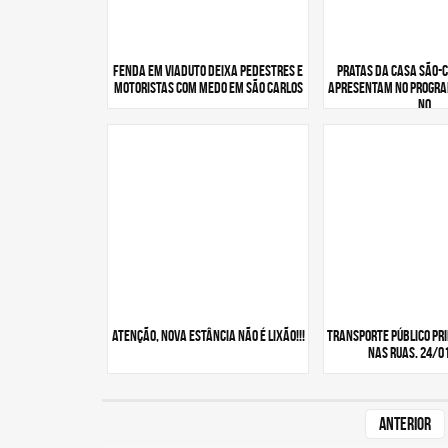
Fenda em viaduto deixa pedestres e
PRATAS DA CASA SÃO-
motoristas com medo em São Carlos
APRESENTAM NO PROGRA
NO
ATENÇÃO, NOVA ESTÂNCIA NÃO É LIXÃO!!!
TRANSPORTE PÚBLICO Pr
nas ruas. 24/0
Anterior