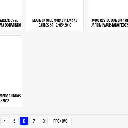
CARLENSES SE
MOVIMENTO DE MORADIA EM SÃO
O QUE RESTOU DO MEIO AM
MA DO RATINHO
CARLOS-SP 17/05/2018
JARDIM PAULISTANO PEDE S
imeiras linhas
1/2018
4
5
6
7
8
Próximo