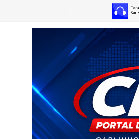
Toca
Carr