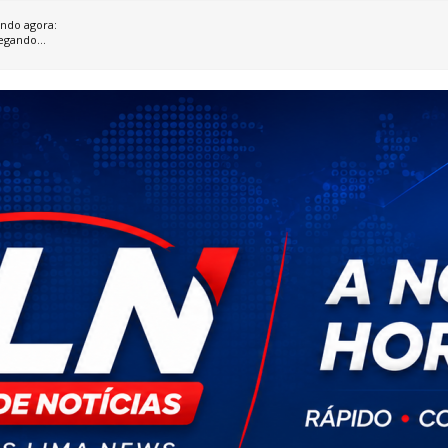
ndo agora:
egando...