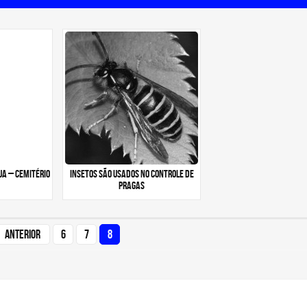
ua – cemitério
Insetos são usados no controle de
pragas
Anterior
6
7
8