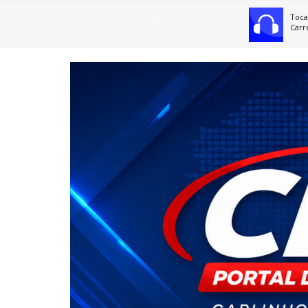
Toca
Carr