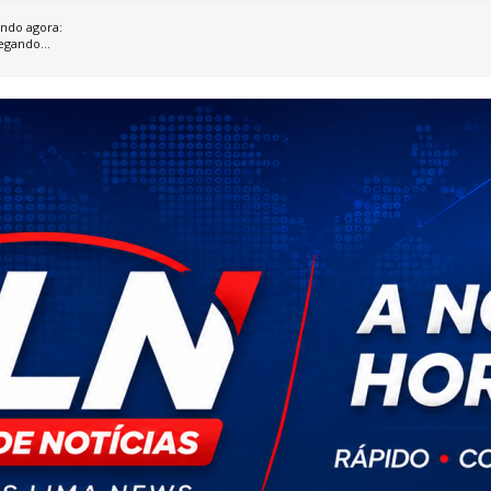
ndo agora:
egando...