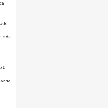
oca
dade
o é de
e 6
emanda