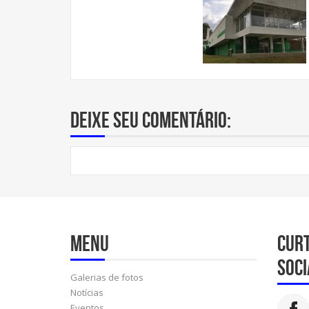
Deixe seu comentário:
Menu
Cur
soci
Galerias de fotos
Notícias
Eventos