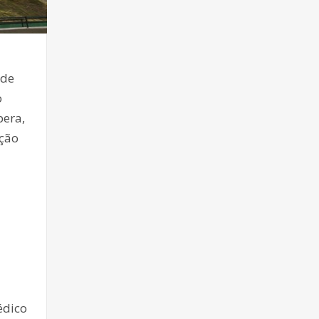
 de
o
pera,
ação
édico