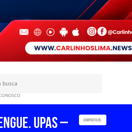
 CONOSCO
ENGUE. UPAs –
Compartilhe: