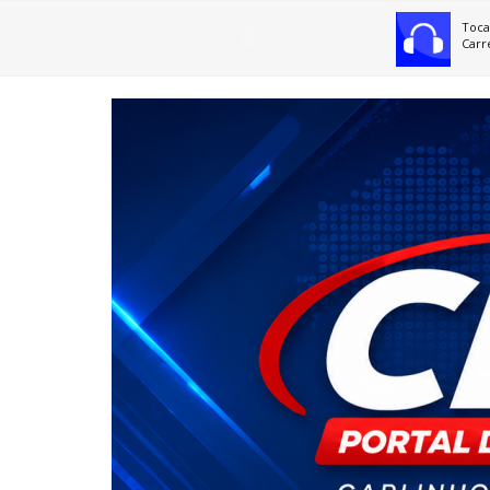
Toca
Carr