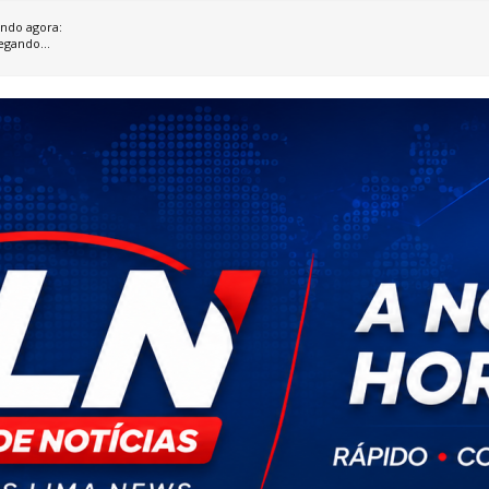
ndo agora:
egando...