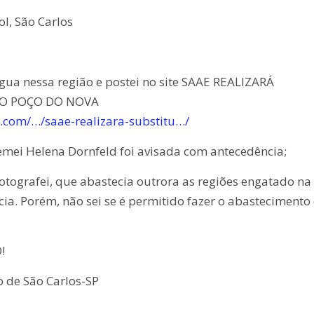
ol, São Carlos
 água nessa região e postei no site SAAE REALIZARÁ
O POÇO DO NOVA
.com/…/saae-realizara-substitu…/
ei Helena Dornfeld foi avisada com antecedência;
ografei, que abastecia outrora as regiões engatado na
ia. Porém, não sei se é permitido fazer o abastecimento
!
 de São Carlos-SP