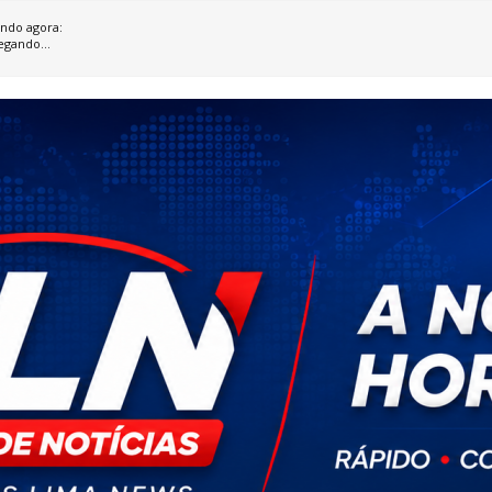
ndo agora:
egando...