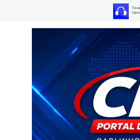
Toca
Carr