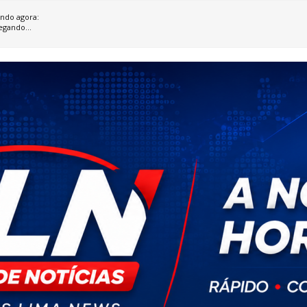
ndo agora:
egando...