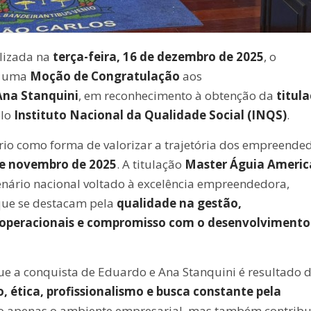
alizada na
terça-feira, 16 de dezembro de 2025
, o
e uma
Moção de Congratulação
aos
Ana Stanquini
, em reconhecimento à obtenção da
titul
elo
Instituto Nacional da Qualidade Social (INQS)
.
o como forma de valorizar a trajetória dos empreended
de novembro de 2025
. A titulação
Master Águia Ameri
enário nacional voltado à excelência empreendedora,
que se destacam pela
qualidade na gestão,
as operacionais e compromisso com o desenvolvimento
ue a conquista de Eduardo e Ana Stanquini é resultado 
, ética, profissionalismo e busca constante pela
não apenas o ambiente empresarial, mas também contri