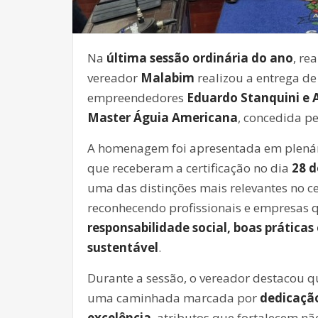
Na
última sessão ordinária do ano
, re
vereador
Malabim
realizou a entrega d
empreendedores
Eduardo Stanquini e 
Master Águia Americana
, concedida p
A homenagem foi apresentada em plenári
que receberam a certificação no dia
28 
uma das distinções mais relevantes no c
reconhecendo profissionais e empresas 
responsabilidade social, boas prátic
sustentável
.
Durante a sessão, o vereador destacou q
uma caminhada marcada por
dedicação
excelência
, atributos que fortalecem 