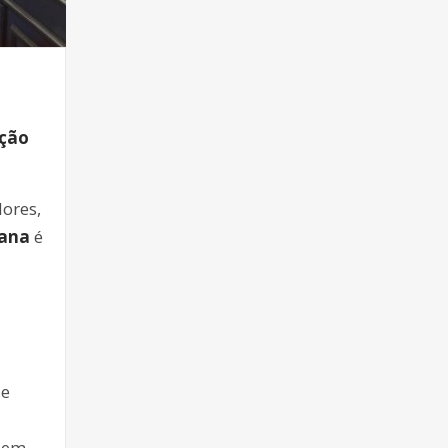
ação
ores,
cana
é
de
buem