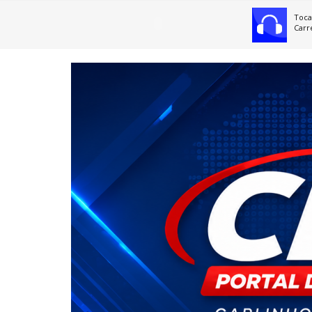
Toca
Carr