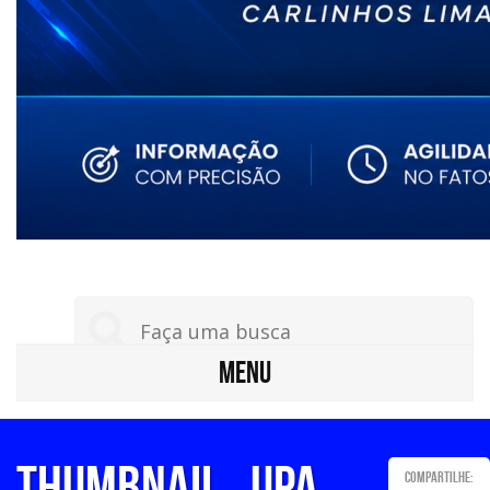
MENU
thumbnail_UPA
Compartilhe: