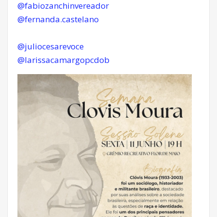
@fabiozanchinvereador
@fernanda.castelano
@juliocesarevoce
@larissacamargopcdob