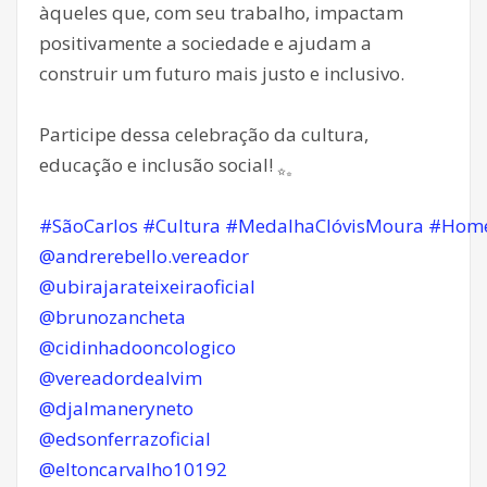
àqueles que, com seu trabalho, impactam
positivamente a sociedade e ajudam a
construir um futuro mais justo e inclusivo.
Participe dessa celebração da cultura,
educação e inclusão social!
#SãoCarlos
#Cultura
#MedalhaClóvisMoura
#Hom
@andrerebello.vereador
@ubirajarateixeiraoficial
@brunozancheta
@cidinhadooncologico
@vereadordealvim
@djalmaneryneto
@edsonferrazoficial
@eltoncarvalho10192