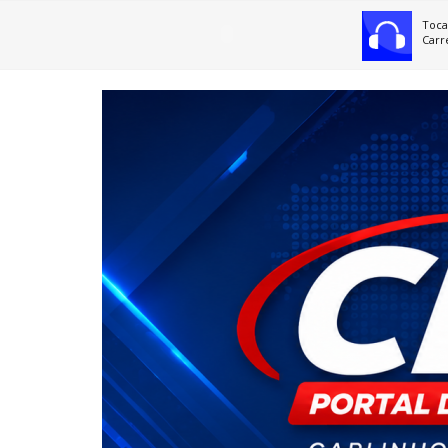
Toca
Carr