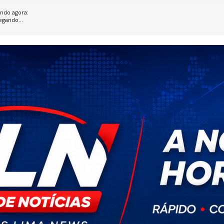
ndo agora:
egando...