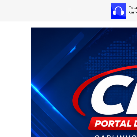
Toca
Carr