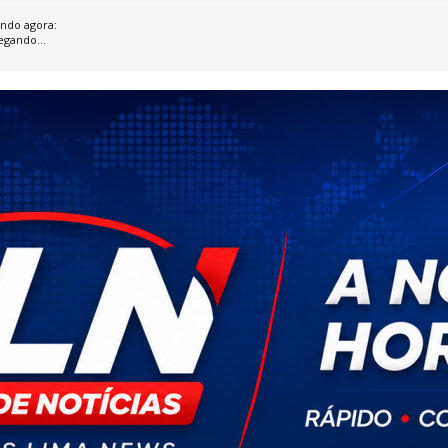
ndo agora:
egando...