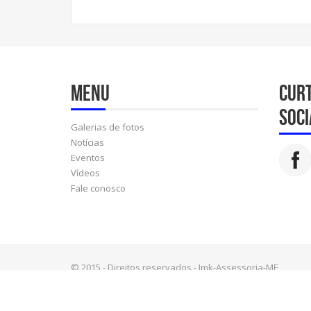
Menu
Cur
soci
Galerias de fotos
Notícias
Eventos
Vídeos
Fale conosco
© 2015 - Direitos reservados - Jmk-Assessoria-ME