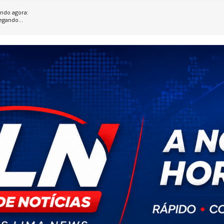
ndo agora:
egando...