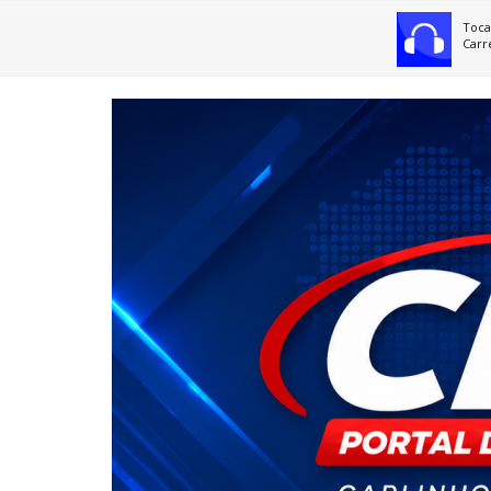
Toca
Carr