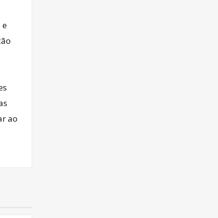
 e
ção
es
as
ar ao