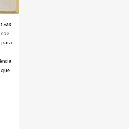
tivas:
ende
e para
ência
s que