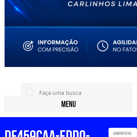
MENU
df459caa-edd0-
Compartilhe: