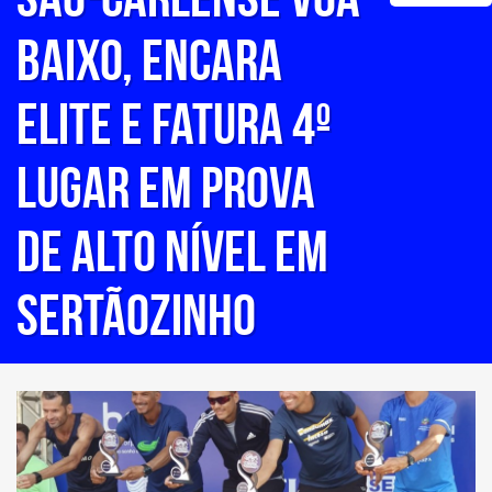
baixo, encara
elite e fatura 4º
lugar em prova
de alto nível em
Sertãozinho