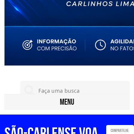
MENU
São-carlense voa
Compartilhe: