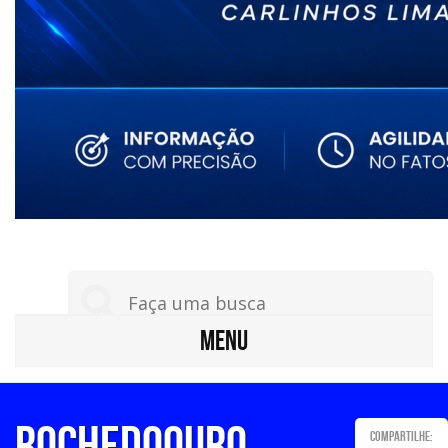
MENU
RochedoOuro
Compartilhe: