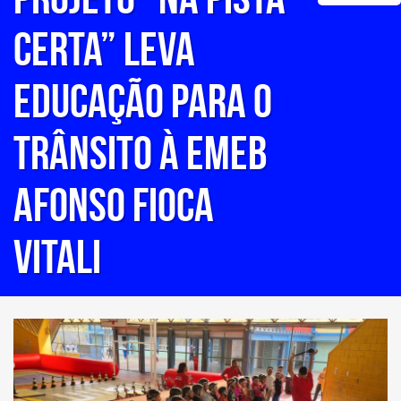
CERTA” LEVA
EDUCAÇÃO PARA O
TRÂNSITO À EMEB
AFONSO FIOCA
VITALI