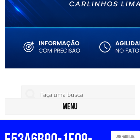
MENU
e53a6b90-1e09-
Compartilhe: