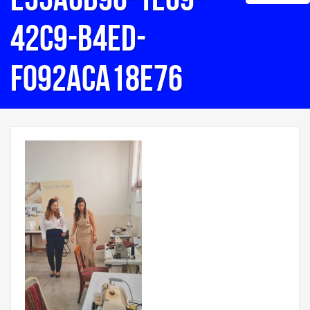
42c9-b4ed-
f092aca18e76