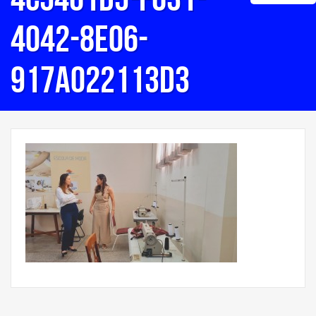
4042-8e06-
917a022113d3