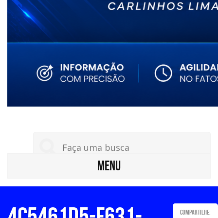
MENU
4c5461d5-f631-
Compartilhe: