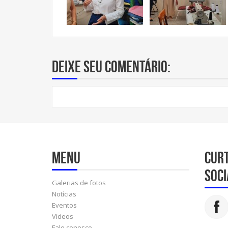
Deixe seu comentário:
Menu
Cur
soci
Galerias de fotos
Notícias
Eventos
Vídeos
Fale conosco