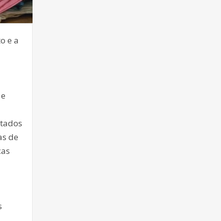
o e a
 e
ltados
as de
cas
s