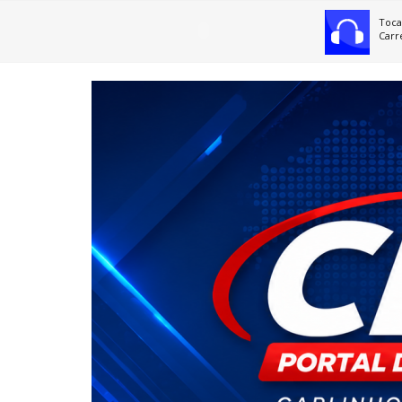
Toca
Carr