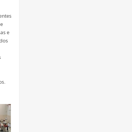
entes
ue
as e
 dos
s
os.