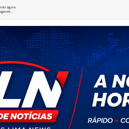
ndo agora:
egando...