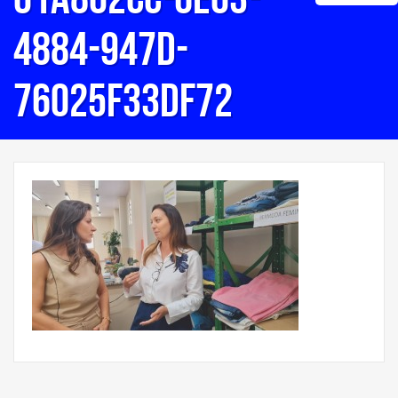
4884-947d-
76025f33df72