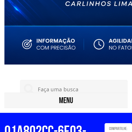
MENU
01a802cc-6e03-
Compartilhe: