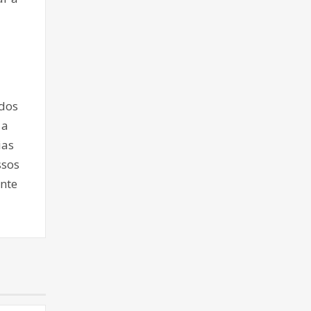
ados
 a
ias
ssos
nte