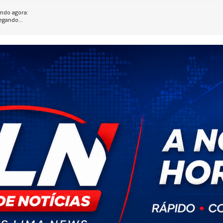
ndo agora:
egando...