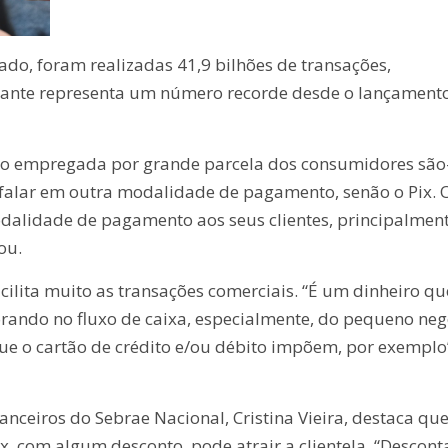
do, foram realizadas 41,9 bilhões de transações,
tante representa um número recorde desde o lançament
ndo empregada por grande parcela dos consumidores são
 falar em outra modalidade de pagamento, senão o Pix. 
dalidade de pagamento aos seus clientes, principalment
ou.
acilita muito as transações comerciais. “É um dinheiro qu
orando no fluxo de caixa, especialmente, do pequeno neg
e o cartão de crédito e/ou débito impõem, por exemplo
nanceiros do Sebrae Nacional, Cristina Vieira, destaca qu
x, com algum desconto, pode atrair a clientela. “Descont