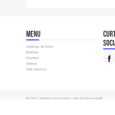
Menu
Cur
soci
Galerias de fotos
Notícias
Eventos
Vídeos
Fale conosco
© 2015 - Direitos reservados - Jmk-Assessoria-ME