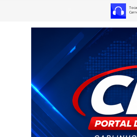
Toca
Carr