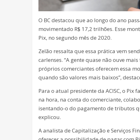
O BC destacou que ao longo do ano passa
movimentado R$ 17,2 trilhões. Esse mon
Pix, no segundo mês de 2020.
Zelão ressalta que essa prática vem se
carlenses. “A gente quase não ouve mais
próprios comerciantes oferecem essa mo
quando são valores mais baixos”, destac
Para o atual presidente da ACISC, o Pix f
na hora, na conta do comerciante, colab
isentando-o do pagamento de tributos qu
explicou.
A analista de Capitalização e Serviços Fi
oferecer a possibilidade de pagar com Pi