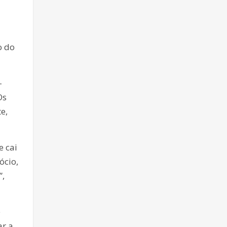
o do
-
Os
e,
e cai
ócio,
”,
e
ar a