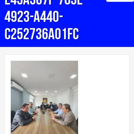
4923-a440-
c252736a01fc