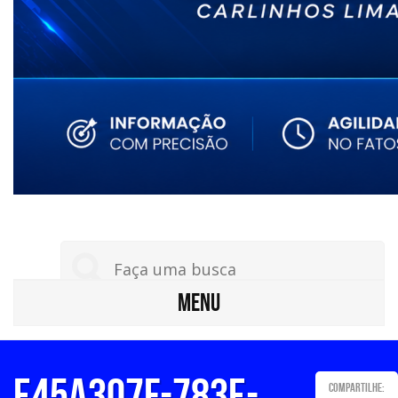
MENU
e45a307f-783e-
Compartilhe: