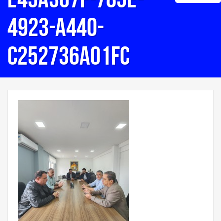
4923-a440-
c252736a01fc