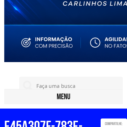
MENU
e45a307f-783e-
Compartilhe: