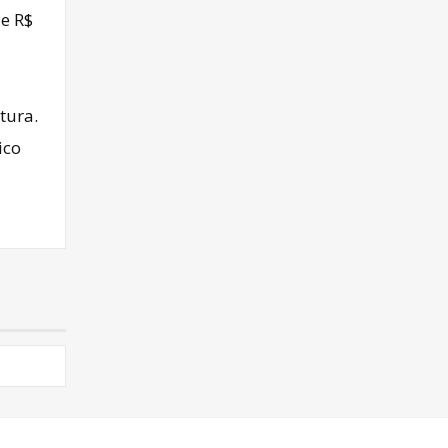
de R$
tura.
ico