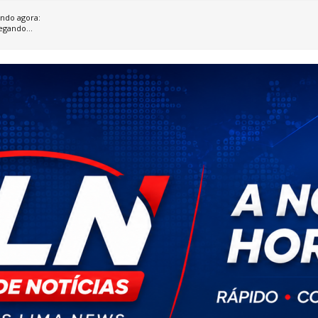
ndo agora:
egando...