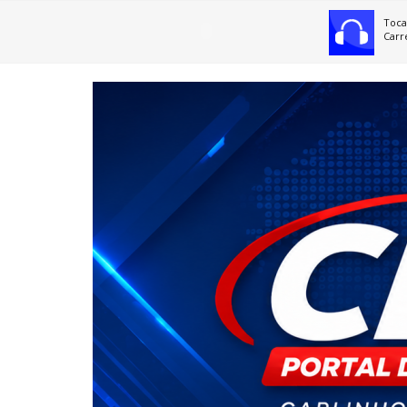
Toca
Carr