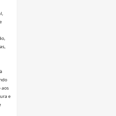
l,
e
ão,
as,
 à
undo
o aos
tura e
e