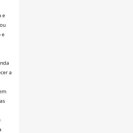
a e
nou
 e
inda
ecer a
gem
sas
e
a