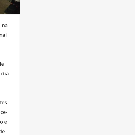
u na
nal
de
 dia
tes
ice-
o e
de