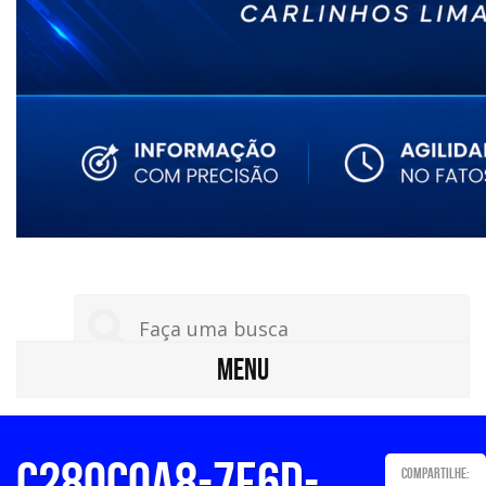
MENU
c280c0a8-7e6d-
Compartilhe: