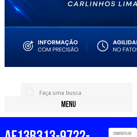
MENU
af13b313-9722-
Compartilhe: