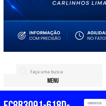
MENU
ec8b3091-618d-
Compartilhe: