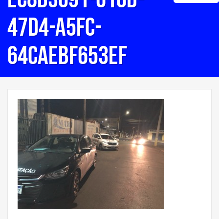
47d4-a5fc-
64caebf653ef