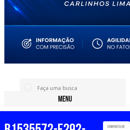
MENU
b1535572-e292-
Compartilhe: