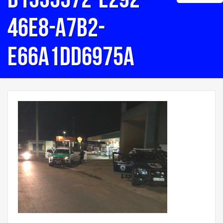
46e8-a7b2-
e66a1dd6975a