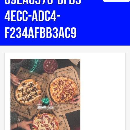
4ecc-adc4-
f234afbb3ac9