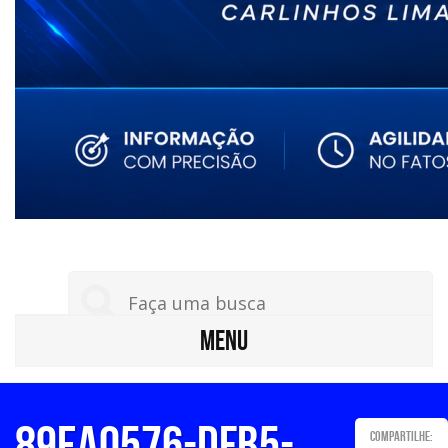
MENU
89ea0576-dfb5-
Compartilhe: