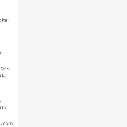
ltei
e
rça a
 da
,
rto
a, com