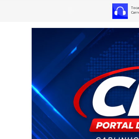
Toca
Carr