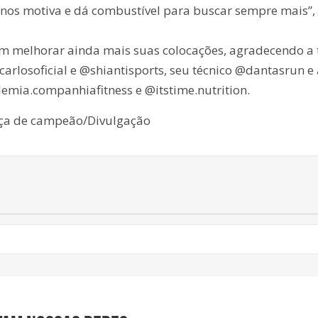
so nos motiva e dá combustível para buscar sempre mais”,
 em melhorar ainda mais suas colocações, agradecendo a
arlosoficial e @shiantisports, seu técnico @dantasrun e
mia.companhiafitness e @itstime.nutrition.
aça de campeão/Divulgação