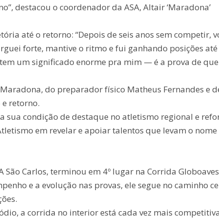
orno”, destacou o coordenador da ASA, Altair ‘Maradona’
ria até o retorno: “Depois de seis anos sem competir, vo
rguei forte, mantive o ritmo e fui ganhando posições até
ria tem um significado enorme pra mim — é a prova de que
r Maradona, do preparador físico Matheus Fernandes e d
e retorno.
a sua condição de destaque no atletismo regional e refo
Atletismo em revelar e apoiar talentos que levam o nome
SA São Carlos, terminou em 4º lugar na Corrida Globoaves
mpenho e a evolução nas provas, ele segue no caminho ce
ções.
pódio, a corrida no interior está cada vez mais competitiv