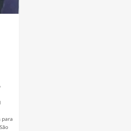
o
l
s para
 São