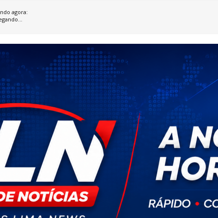
ndo agora:
egando...