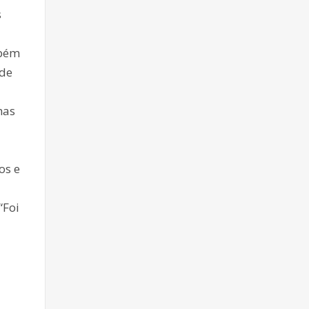
s
mbém
 de
has
os e
“Foi