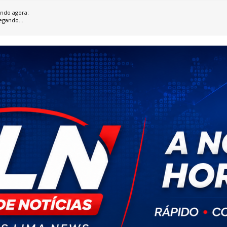
ndo agora:
egando...