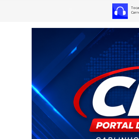
Toca
Carr