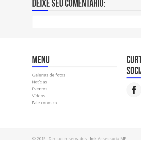
Deixe seu comentário:
Menu
Cur
soci
Galerias de fotos
Notícias
Eventos
Vídeos
Fale conosco
© 2015 - Direitos reservados - Jmk-Assessoria-ME