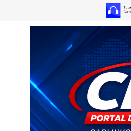
Toca
Carr