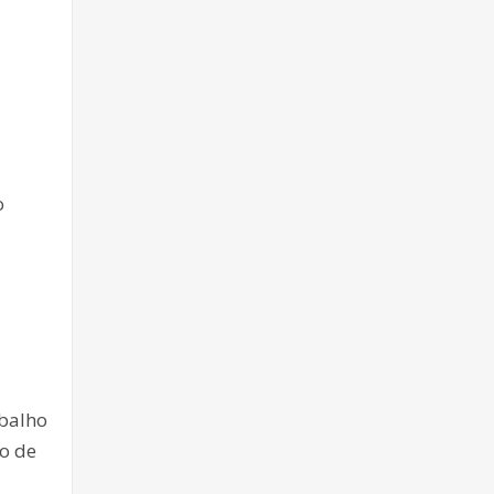
o
abalho
ho de