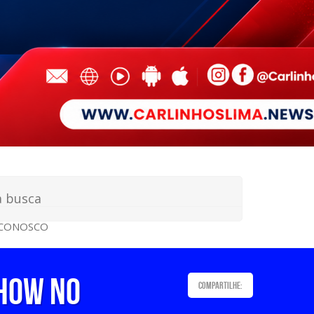
 CONOSCO
show no
Compartilhe: