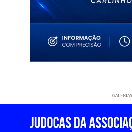
GALERIA
Judocas da Associa