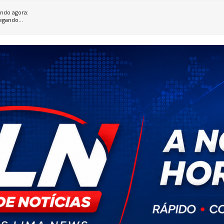
ndo agora:
egando...