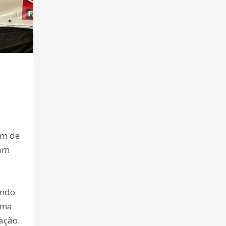
im de
pam
endo
ima
ação.