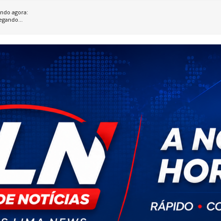
ndo agora:
egando...