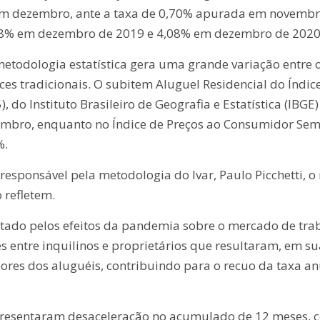
em dezembro, ante a taxa de 0,70% apurada em novembr
5,08% em dezembro de 2019 e 4,08% em dezembro de 2020
etodologia estatística gera uma grande variação entre o
es tradicionais. O subitem Aluguel Residencial do Índic
do Instituto Brasileiro de Geografia e Estatística (IBGE
mbro, enquanto no Índice de Preços ao Consumidor Se
%.
esponsável pela metodologia do Ivar, Paulo Picchetti, o
 refletem.
etado pelos efeitos da pandemia sobre o mercado de tra
entre inquilinos e proprietários que resultaram, em su
res dos aluguéis, contribuindo para o recuo da taxa an
presentaram desaceleração no acumulado de 12 meses, 