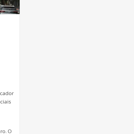
icador
ciais
ro. O