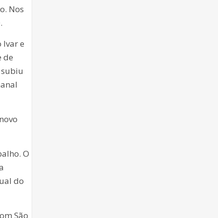
o. Nos
.
 Ivar e
e de
) subiu
manal
 novo
balho. O
a
ual do
com São