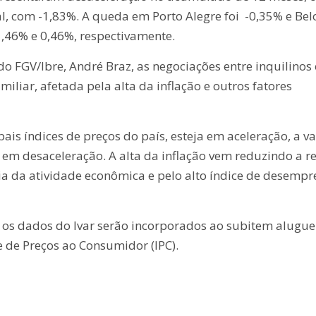
, com -1,83%. A queda em Porto Alegre foi -0,35% e Bel
 1,46% e 0,46%, respectivamente.
o FGV/Ibre, André Braz, as negociações entre inquilinos 
iliar, afetada pela alta da inflação e outros fatores
ais índices de preços do país, esteja em aceleração, a v
e em desaceleração. A alta da inflação vem reduzindo a r
ia da atividade econômica e pelo alto índice de desempr
, os dados do Ivar serão incorporados ao subitem alugue
e de Preços ao Consumidor (IPC).