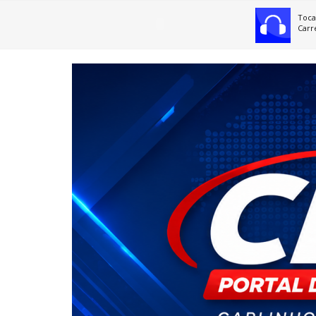
Toca
Carr