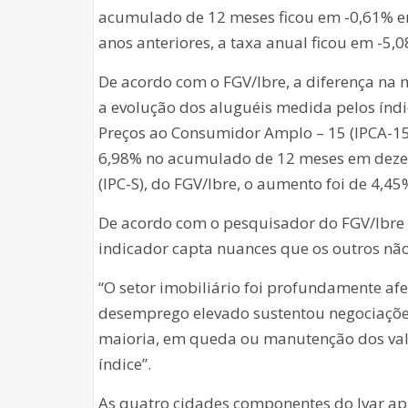
acumulado de 12 meses ficou em -0,61% 
anos anteriores, a taxa anual ficou em -
De acordo com o FGV/Ibre, a diferença na m
a evolução dos aluguéis medida pelos índic
Preços ao Consumidor Amplo – 15 (IPCA-15), 
6,98% no acumulado de 12 meses em deze
(IPC-S), do FGV/Ibre, o aumento foi de 4,45
De acordo com o pesquisador do FGV/Ibre r
indicador capta nuances que os outros não
“O setor imobiliário foi profundamente af
desemprego elevado sustentou negociações 
maioria, em queda ou manutenção dos valo
índice”.
As quatro cidades componentes do Ivar a