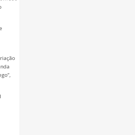
o
e
ariação
enda
ego”,
l