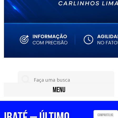
MENU
IBATÉ – Último
Compartilhe: