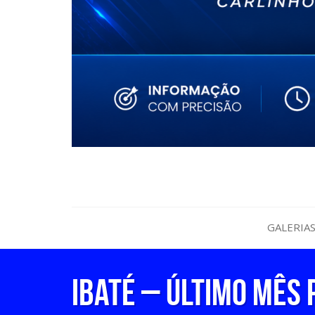
GALERIA
IBATÉ – Último mês