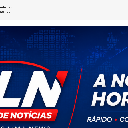
ndo agora:
egando...