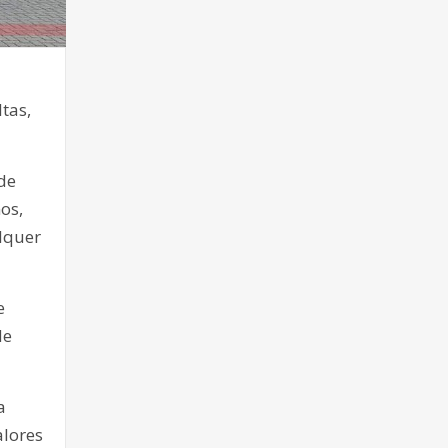
tas,
de
os,
alquer
e
de
a
alores