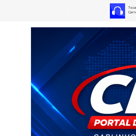
Toca
Carr