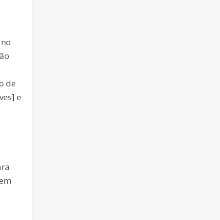
 no
ção
o de
ves] e
ara
 em