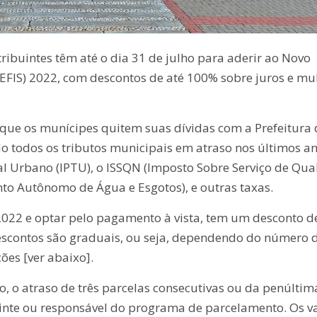
tribuintes têm até o dia 31 de julho para aderir ao Novo
EFIS) 2022, com descontos de até 100% sobre juros e mul
a que os munícipes quitem suas dívidas com a Prefeitura 
o todos os tributos municipais em atraso nos últimos an
rial Urbano (IPTU), o ISSQN (Imposto Sobre Serviço de Qu
to Autônomo de Água e Esgotos), e outras taxas.
 2022 e optar pelo pagamento à vista, tem um desconto d
escontos são graduais, ou seja, dependendo do número 
ões [ver abaixo].
 o atraso de três parcelas consecutivas ou da penúltim
uinte ou responsável do programa de parcelamento. Os v