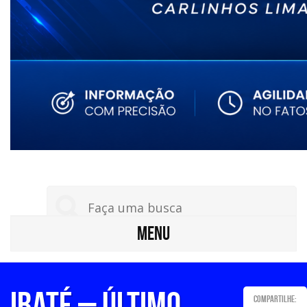
MENU
IBATÉ – Último
Compartilhe: