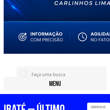
MENU
IBATÉ – Último
Compartilhe: