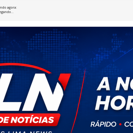
ndo agora:
egando...