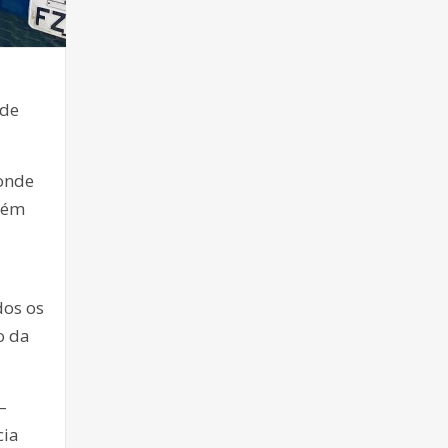
ade
 onde
lém
dos os
o da
–
cia