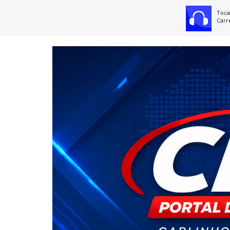
Toca
Carr