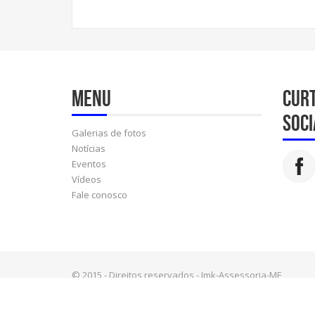
Menu
Cur
soci
Galerias de fotos
Notícias
Eventos
Vídeos
Fale conosco
© 2015 - Direitos reservados - Jmk-Assessoria-ME