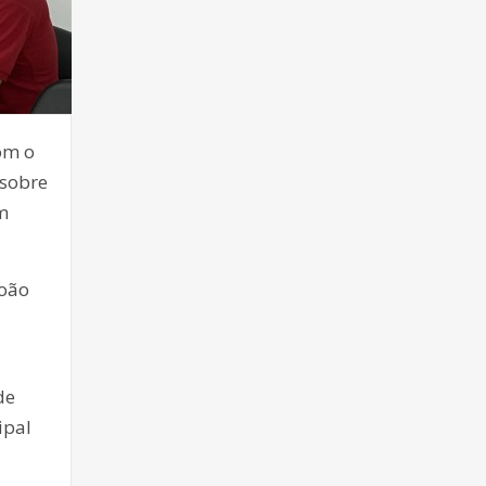
om o
 sobre
m
João
de
ipal