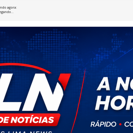
ndo agora:
egando...