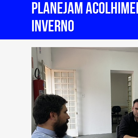
planejam acolhimen
inverno