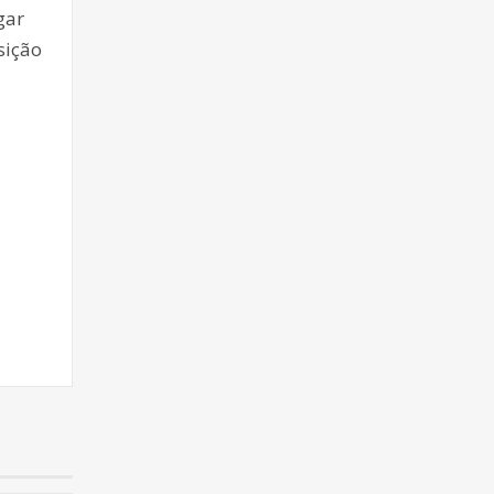
gar
sição