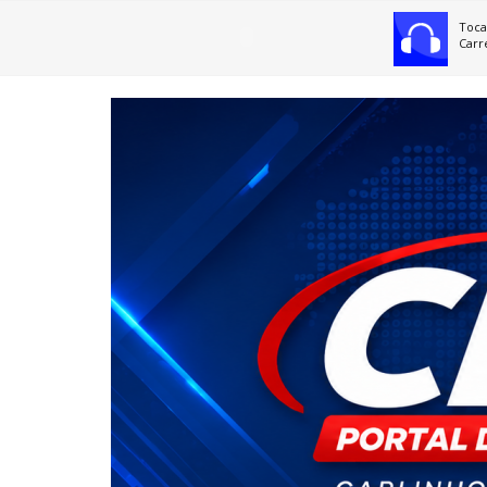
Toca
Carr