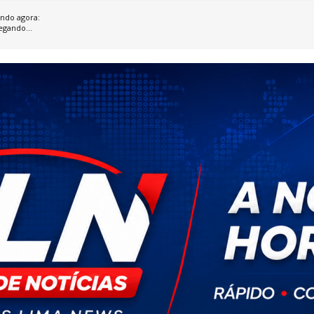
ndo agora:
egando...