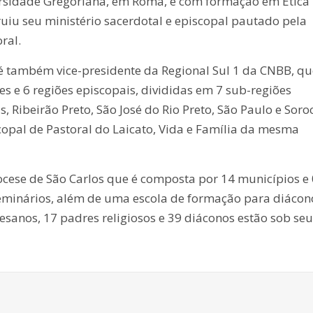
versidade Gregoriana, em Roma, e com formação em Ética
ruiu seu ministério sacerdotal e episcopal pautado pela
ral.
ambém vice-presidente da Regional Sul 1 da CNBB, qu
s e 6 regiões episcopais, divididas em 7 sub-regiões
, Ribeirão Preto, São José do Rio Preto, São Paulo e Soro
pal de Pastoral do Laicato, Vida e Família da mesma
se de São Carlos que é composta por 14 municípios e
 seminários, além de uma escola de formação para diácon
sanos, 17 padres religiosos e 39 diáconos estão sob seu