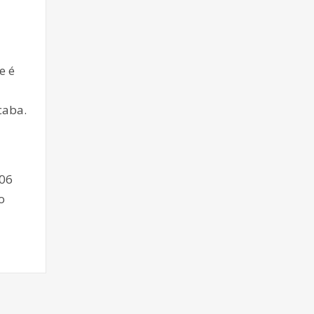
e é
caba.
 06
o