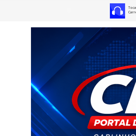
Toca
Carr