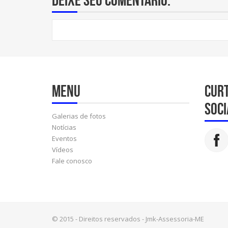
Menu
Cur
soci
Galerias de fotos
Notícias
Eventos
Vídeos
Fale conosco
© 2015 - Direitos reservados - Jmk-Assessoria-ME