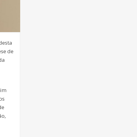
desta
ese de
da
Vim
os
de
ão,