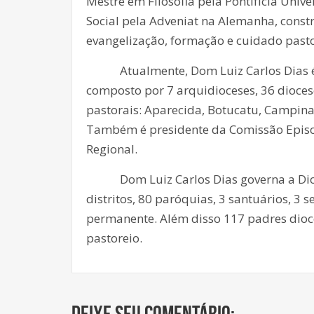
Mestre em Filosofia pela Pontifícia Uni
Social pela Adveniat na Alemanha, const
evangelização, formação e cuidado pasto
Atualmente, Dom Luiz Carlos Dias é t
composto por 7 arquidioceses, 36 diocese
pastorais: Aparecida, Botucatu, Campinas
Também é presidente da Comissão Episco
Regional.
Dom Luiz Carlos Dias governa a Dioce
distritos, 80 paróquias, 3 santuários, 3
permanente. Além disso 117 padres dioce
pastoreio.
Deixe seu comentário: