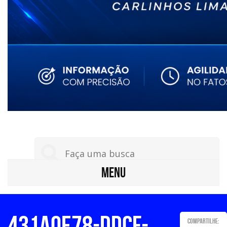
MENU
431a0e78-ddcf-
Compartilhe: