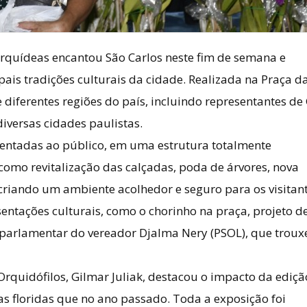
Orquídeas encantou São Carlos neste fim de semana e
is tradições culturais da cidade. Realizada na Praça da
 diferentes regiões do país, incluindo representantes de
diversas cidades paulistas.
sentadas ao público, em uma estrutura totalmente
como revitalização das calçadas, poda de árvores, nova
criando um ambiente acolhedor e seguro para os visitant
ações culturais, como o chorinho na praça, projeto d
 parlamentar do vereador Djalma Nery (PSOL), que troux
Orquidófilos, Gilmar Juliak, destacou o impacto da ediçã
s floridas que no ano passado. Toda a exposição foi