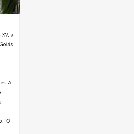
 XV, a
 Goiás
es. A
e
e
o. “O