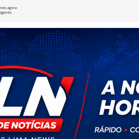
ndo agora:
egando...