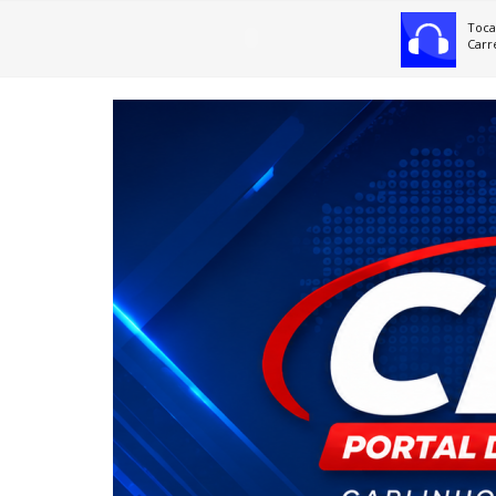
Toca
Carr