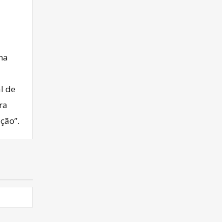
ima
l de
ra
ção”.