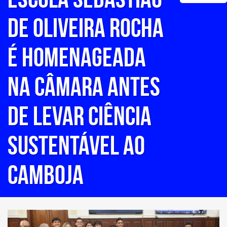
de Oliveira Rocha
é homenageada
na Câmara antes
de levar ciência
sustentável ao
Camboja