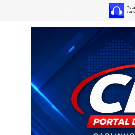
Toca
Carr