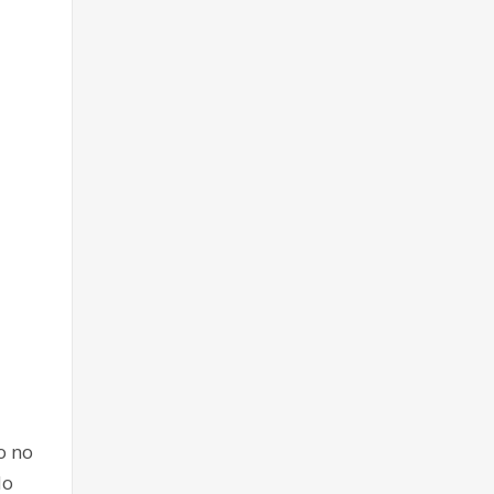
o no
do