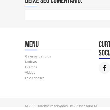
Deixe seu comentário:
Menu
Cur
soci
Galerias de fotos
Notícias
Eventos
Vídeos
Fale conosco
© 2015 - Direitos reservados - Jmk-Assessoria-ME