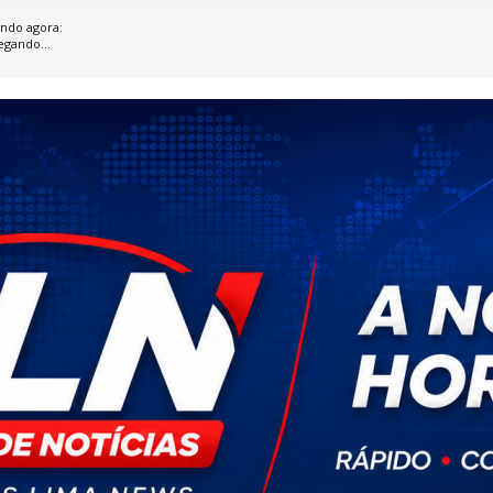
ndo agora:
egando...