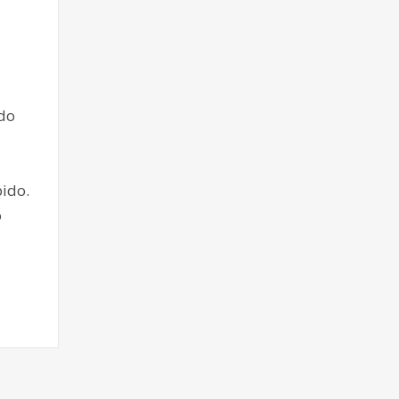
ado
ido.
o