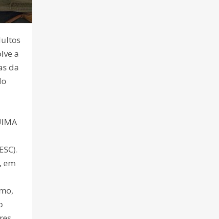
dultos
lve a
as da
do
GUIMA
ESC).
, em
smo,
o
res.