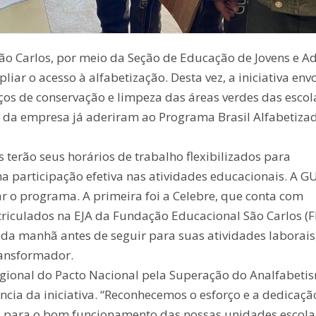
ão Carlos, por meio da Seção de Educação de Jovens e A
iar o acesso à alfabetização. Desta vez, a iniciativa envo
os de conservação e limpeza das áreas verdes das escol
s da empresa já aderiram ao Programa Brasil Alfabetiza
terão seus horários de trabalho flexibilizados para
ma participação efetiva nas atividades educacionais. A 
r o programa. A primeira foi a Celebre, que conta com
culados na EJA da Fundação Educacional São Carlos (F
é da manhã antes de seguir para suas atividades laborais
ansformador.
regional do Pacto Nacional pela Superação do Analfabeti
ncia da iniciativa. “Reconhecemos o esforço e a dedicaçã
s para o bom funcionamento das nossas unidades escola