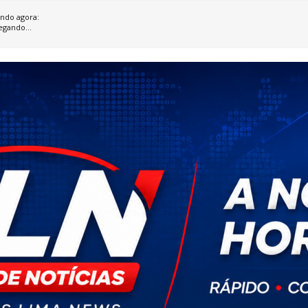
ndo agora:
egando...