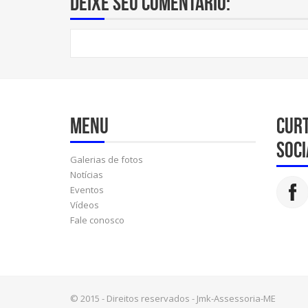
Deixe seu comentário:
Menu
Cur
soci
Galerias de fotos
Notícias
Eventos
Vídeos
Fale conosco
© 2015 - Direitos reservados - Jmk-Assessoria-ME