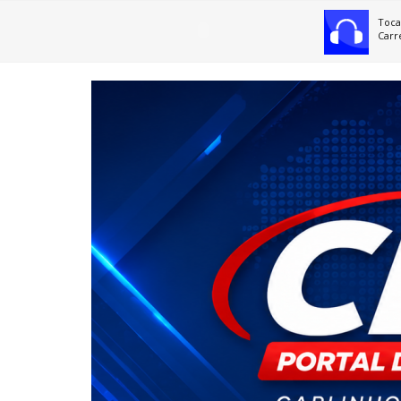
Toca
Carr