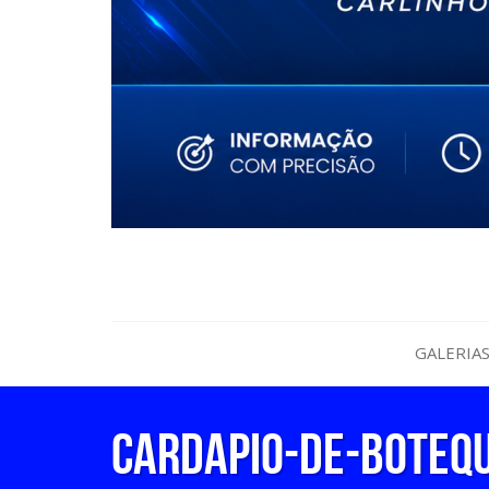
GALERIA
cardapio-de-boteq