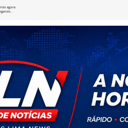
ndo agora:
egando...