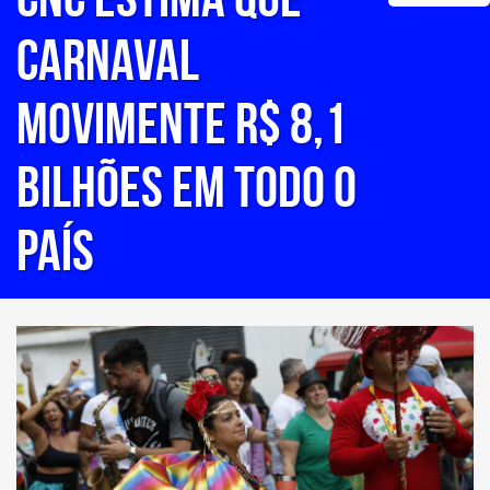
carnaval
movimente R$ 8,1
bilhões em todo o
país