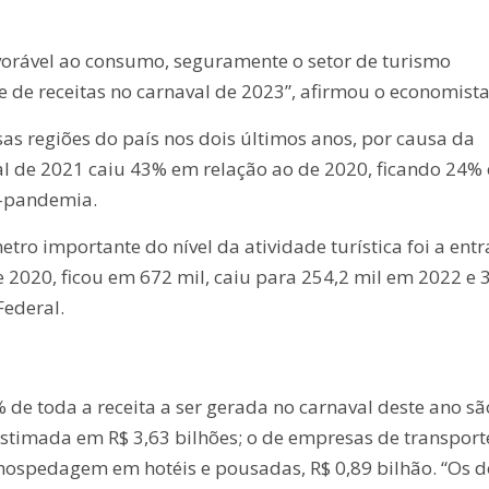
avorável ao consumo, seguramente o setor de turismo
 de receitas no carnaval de 2023”, afirmou o economista
s regiões do país nos dois últimos anos, por causa da
al de 2021 caiu 43% em relação ao de 2020, ficando 24%
é-pandemia.
ro importante do nível da atividade turística foi a ent
e 2020, ficou em 672 mil, caiu para 254,2 mil em 2022 e 3
Federal.
de toda a receita a ser gerada no carnaval deste ano sã
stimada em R$ 3,63 bilhões; o de empresas de transport
e hospedagem em hotéis e pousadas, R$ 0,89 bilhão. “Os d