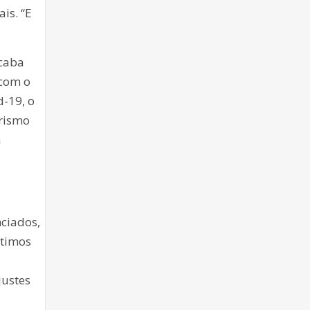
is. “E
acaba
 com o
d-19, o
urismo
à
nciados,
ltimos
justes