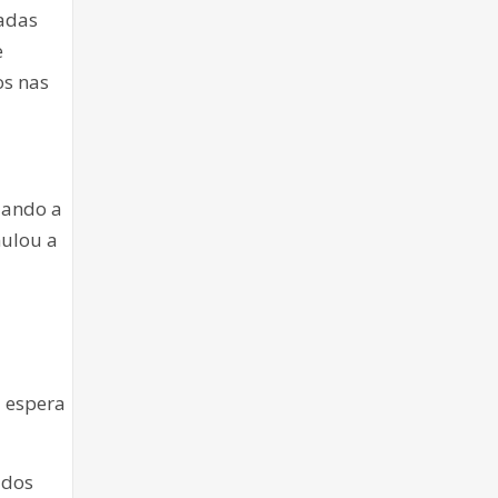
iadas
e
os nas
uando a
mulou a
a espera
 dos