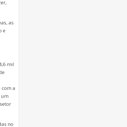
er,
as, as
o e
4,6 mil
 de
a com a
r um
setor
das no