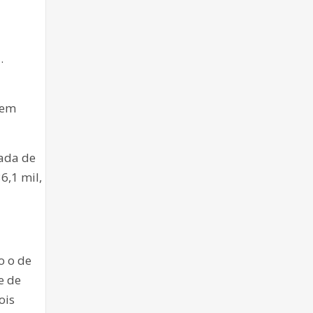
.
 em
rada de
6,1 mil,
o o de
e de
ois