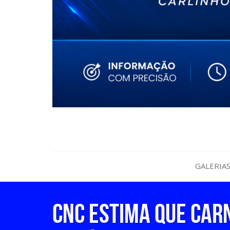
GALERIA
CNC estima que car