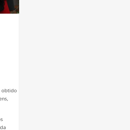
 obtido
ens,
os
 da