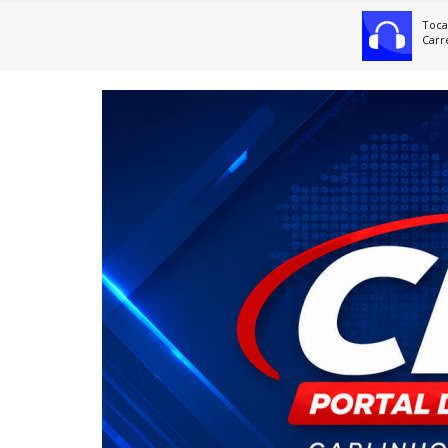
Toca
Carr