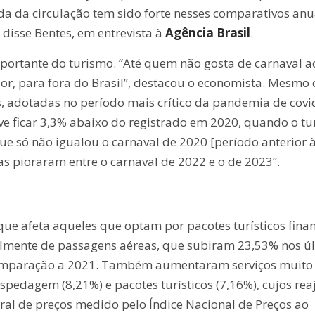
 da circulação tem sido forte nesses comparativos anua
 disse Bentes, em entrevista à
Agência Brasil
.
portante do turismo. “Até quem não gosta de carnaval 
ior, para fora do Brasil”, destacou o economista. Mesmo
s, adotadas no período mais crítico da pandemia de covi
ve ficar 3,3% abaixo do registrado em 2020, quando o t
ue só não igualou o carnaval de 2020 [período anterior 
 pioraram entre o carnaval de 2022 e o de 2023”.
que afeta aqueles que optam por pacotes turísticos fina
almente de passagens aéreas, que subiram 23,53% nos ú
omparação a 2021. Também aumentaram serviços muito
edagem (8,21%) e pacotes turísticos (7,16%), cujos rea
ral de preços medido pelo Índice Nacional de Preços ao