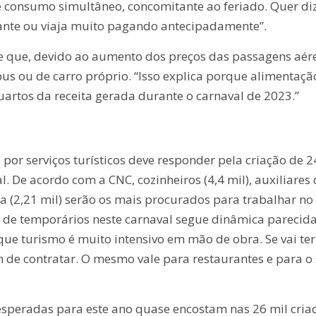
consumo simultâneo, concomitante ao feriado. Quer diz
nte ou viaja muito pagando antecipadamente”.
se que, devido ao aumento dos preços das passagens aére
us ou de carro próprio. “Isso explica porque alimentaçã
uartos da receita gerada durante o carnaval de 2023.”
r serviços turísticos deve responder pela criação de 2
. De acordo com a CNC, cozinheiros (4,4 mil), auxiliares
eza (2,21 mil) serão os mais procurados para trabalhar no
o de temporários neste carnaval segue dinâmica parecid
rque turismo é muito intensivo em mão de obra. Se vai te
m de contratar. O mesmo vale para restaurantes e para o 
esperadas para este ano quase encostam nas 26 mil cria