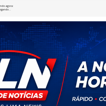
ndo agora:
egando...