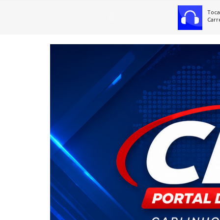
Toca
Carr