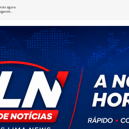
ndo agora:
egando...