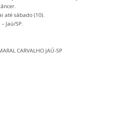
câncer.
i até sábado (10).
 – Jaú/SP.
 AMARAL CARVALHO JAÚ-SP